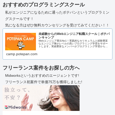
おすすめのプログラミングスクール
私がエンジニアになるために通ったポテパンというプログラミン
グスクールです！
気になる方はぜひ無料カウンセリングを受けてみてください！！
未経験からのWebエンジニア転職スクール｜ポテパ
ンキャンプ
Webエンジニア輩出No1！実践的なカリキュラムと経験豊富
なエンジニア陣がレベルの高いプログラミング学習をサポー
トします。実績豊富なメンバーがプログラミング学習からエ
ンジニア転職までまるっとサポートいたします！
camp.potepan.com
フリーランス案件をお探しの方へ
Midworksというおすすめのエージェントです!
フリーランス初案件で単価75万を獲得しました!