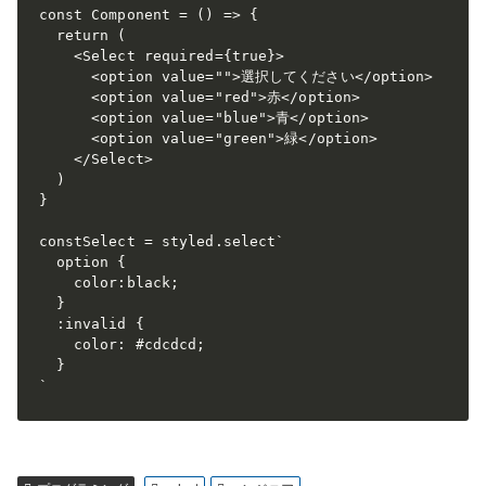
const
 Component = 
()
 =>
 {

return
 (

<
Select
required
=
{true}
>
<
option
value
=
""
>
選択してください
</
option
>
<
option
value
=
"red"
>
赤
</
option
>
<
option
value
=
"blue"
>
青
</
option
>
<
option
value
=
"green"
>
緑
</
option
>
</
Select
>
  )

}

const
Select = 
styled
.
select
    color:
black
`