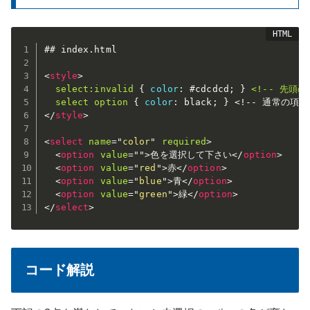
## index.html

<
style
>
select:invalid
{
color
:
 #cdcdcd
;
}
<!-- 先頭の
  select option
{
color
:
 black
;
}
</
style
>
<
select
name
=
"
color
"
required
>
<
option
value
=
"
"
>
色を選択して下さい
</
option
>
<
option
value
=
"
red
"
>
赤
</
option
>
<
option
value
=
"
blue
"
>
青
</
option
>
<
option
value
=
"
green
"
>
緑
</
option
>
</
select
>
コード解説