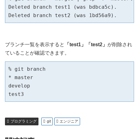
Deleted branch test1 (was bdbca5c).

Deleted branch test2 (was 1bd56a9).
ブランチ一覧を表示すると
「test1」「test2」
が削除され
ていることが確認できます。
% git branch

* master

develop

test3
プログラミング
git
エンジニア