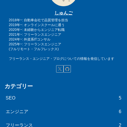
しゅんご
2018年~: 自動車会社で品質管理を担当
2019年~: オンラインスクールに通う
2020年~: 未経験からエンジニア転職
2021年~: フリーランスエンジニア
2024年~: 外資系ITコンサル
2025年~: フリーランスエンジニア
(フルリモート・フルフレックス)
フリーランス・エンジニア・ブログについての情報を発信しています
カテゴリー
SEO
5
エンジニア
6
フリーランス
2