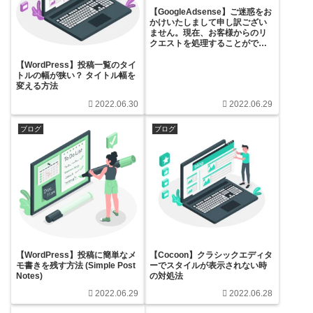
【GoogleAdsense】ご迷惑をお
かけいたしまして申し訳ござい
ません。現在、お客様からのリ
クエストを処理することができ
ません。Google のエンジニアが
問題解決に取り組んでおります
【WordPress】投稿一覧のタイ
ので、しばらくお待ちくださ
トルの幅が狭い？ タイトル幅を
い。
変える方法
2022.06.30
2022.06.29
ブログ
ブログ
【WordPress】投稿に簡単なメ
【Cocoon】クラシックエディタ
モ書きを残す方法 (Simple Post
ーでスタイルが表示されない時
Notes)
の対処法
2022.06.29
2022.06.28